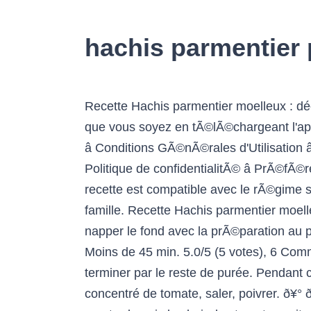
hachis parmentier 
Recette Hachis parmentier moelleux : découvrez les ingrédients, ustensiles et étapes de préparation. Twitter. Retrouvez Marmiton oÃ¹ que vous soyez en tÃ©lÃ©chargeant l'application, Tous droits rÃ©servÃ©s Marmiton.org - 1999-2021, Recrutement â Mentions lÃ©gales â Conditions GÃ©nÃ©rales d'Utilisation â Vos questions â FAQ â Contact â Politique de protection des donnÃ©es personnelles â Politique de confidentialitÃ© â PrÃ©fÃ©rences cookies, Pour des milliers de cocktails : 1001cocktails.com, Selon nos informations, cette recette est compatible avec le rÃ©gime suivant : sans gluten. Complet, le hachis parmentier est idéal pour un repas entre amis ou en famille. Recette Hachis parmentier moelleux : découvrez les ingrédients, ustensiles et étapes de préparation. - Dans un plat Ã gratin, napper le fond avec la prÃ©paration au poulet puis recouvrir avec la purÃ©e. Découvrez cette recette facile à cuisiner ! Plats principaux Moins de 45 min. 5.0/5 (5 votes), 6 Commentaires. Beurrer un plat à gratin et y verser la moitié de la purée, puis étaler le hachis et terminer par le reste de purée. Pendant ce temps, préparer le hachis de poulet, en mixant le poulet avec le paprika, lâéchalote, et le concentré de tomate, saler, poivrer. ð¥° ð Ingrédients : Blanc de Poulet Pommes de Terre Oignons Poivrons â¦ Ajouter les 2 cÃ c de moutarde puis la chair des tomates cuites, remuer et garder hors du feu. Cette recette cacher très â¦ Le parmentier de confit de canard / Plus de recettes Plat. Servir votre Hachis parmentier au poulet avec une salade verte vinaigrette. à soupe de crème. Newsletters Maman Voir un exemple Actu du jour Voir un exemple Abonnement newsletters. Recette Hachis parmentier au poulet. Partager sur. Le hachis parmentier est un plat très simple et économique à réaliser. Hachis parmentier au poulet avec thermomix. OFFRE ABO Magazine : 1 an (6 numÃ©ros) + 1 sac Ã pain en coton Ã 19,90 â¬ Ã dÃ©couvrir, Politique de protection des donnÃ©es personnelles, - Peler les pommes de terre, les faire cuire au cuit-vapeur avec les tomates. Autres articles Article Chakchouka: ça a l'air bon, mais qu'est-ce-que c'est? Vous ne pouvez pas ajouter de commentaire Ã cette recette car vous l'avez dÃ©jÃ commentÃ©e, Vous ne pouvez pas commenter votre propre recette, la recette Hachis parmentier au poulet. Voir nos sélections. Hachis parmentier au poulet. éplucher et couper la carotte en brunoise très fine. Dans une poêle, Précuire le hachis dans l'huile de sésame. Servez aussitôt. Décorez de pavot, faites gratiner 3 min sous le gril chaud du four. menu. A tout moment de la journée! Recette : Parmentier de poulet rôti Nombre de personnes: 8 Ingrédients 1 poulet fermier 4 noix de beurre 20 cl de vin blanc de cuisine 3 cuillères à soupe dâhuile dâolive Une fois le potimarron et la pomme de terre cuits, les écraser à l'aide d'une fourchette ou presse purée. Recettes du hachis parmentier de poulet : les recettes les mieux notées proposées par les internautes et approuvées par les chefs de 750g. Dec 